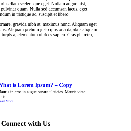
 varius diam scelerisque eget. Nullam augue nisi,
ed pulvinar quam. Nulla sed accumsan lacus, eget
m in tristique ac, suscipit et libero.
a ornare, gravida nibh at, maximus nunc. Aliquam eget
ibus. Aliquam pretium justo quis orci dapibus aliquam
t turpis a, elementum ultrices sapien. Cras pharetra,
What is Lorem Ipsum? – Copy
auris in eros in augue ornare ultricies. Mauris vitae
uctor...
ead More
Connect with Us