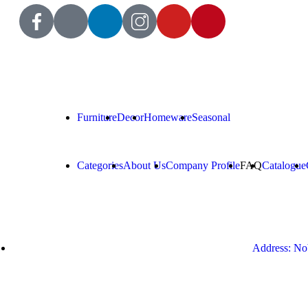
Furniture
Decor
Homeware
Seasonal
Categories
About Us
Company Profile
FAQ
Catalogue
Address: Nob