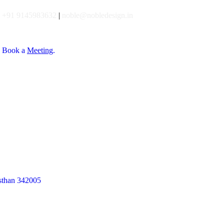
+91 9145983632
|
noble@nobledesign.in
Book a
Meeting
.
asthan 342005