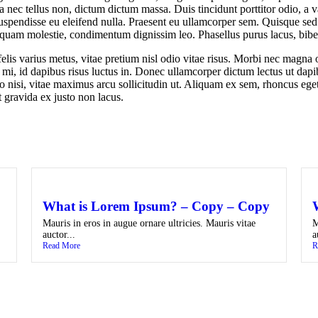
lla nec tellus non, dictum dictum massa. Duis tincidunt porttitor odio, a
 Suspendisse eu eleifend nulla. Praesent eu ullamcorper sem. Quisque s
uam molestie, condimentum dignissim leo. Phasellus purus lacus, bibendu
 felis varius metus, vitae pretium nisl odio vitae risus. Morbi nec magn
 mi, id dapibus risus luctus in. Donec ullamcorper dictum lectus ut dap
usto nisi, vitae maximus arcu sollicitudin ut. Aliquam ex sem, rhoncus ege
t gravida ex justo non lacus.
What is Lorem Ipsum? – Copy – Copy
Mauris in eros in augue ornare ultricies. Mauris vitae
M
auctor...
a
Read More
R