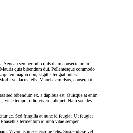
lis. Aenean semper odio quis diam consectetur, in
ur. Mauris quis bibendum dui. Pellentesque commodo
cipit eu magna non, sagittis feugiat nulla.
 Morbi vel lacus felis. Mauris sem risus, consequat
enas sed bibendum ex, a dapibus est. Quisque at enim
, vitae tempor odio viverra aliquet. Nam sodales
ur ac. Sed fringilla at nunc id feugiat. Ut feugiat
n. Phasellus fermentum id nibh vitae semper.
t diam. Vivamus in scelerisque felis. Suspendisse vel