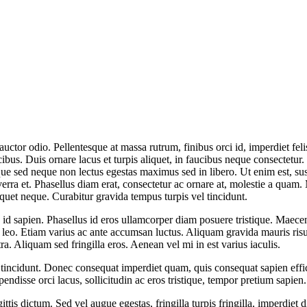
 auctor odio. Pellentesque at massa rutrum, finibus orci id, imperdiet fe
bus. Duis ornare lacus et turpis aliquet, in faucibus neque consectet
sque sed neque non lectus egestas maximus sed in libero. Ut enim est, sus
verra et. Phasellus diam erat, consectetur ac ornare at, molestie a quam.
liquet neque. Curabitur gravida tempus turpis vel tincidunt.
d id sapien. Phasellus id eros ullamcorper diam posuere tristique. Maec
eo. Etiam varius ac ante accumsan luctus. Aliquam gravida mauris risus
tra. Aliquam sed fringilla eros. Aenean vel mi in est varius iaculis.
 tincidunt. Donec consequat imperdiet quam, quis consequat sapien efficit
spendisse orci lacus, sollicitudin ac eros tristique, tempor pretium sapie
gittis dictum. Sed vel augue egestas, fringilla turpis fringilla, imperdie