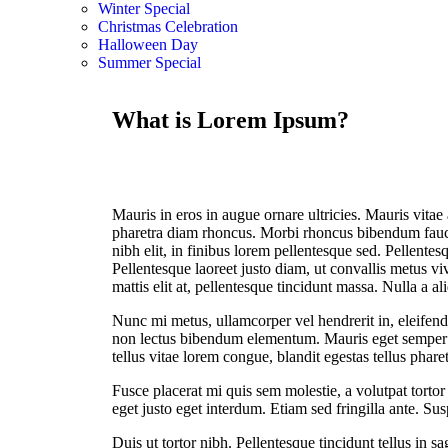
Winter Special
Christmas Celebration
Halloween Day
Summer Special
What is Lorem Ipsum?
Mauris in eros in augue ornare ultricies. Mauris vitae
pharetra diam rhoncus. Morbi rhoncus bibendum fauci
nibh elit, in finibus lorem pellentesque sed. Pellente
Pellentesque laoreet justo diam, ut convallis metus vi
mattis elit at, pellentesque tincidunt massa. Nulla a a
Nunc mi metus, ullamcorper vel hendrerit in, eleifen
non lectus bibendum elementum. Mauris eget semper l
tellus vitae lorem congue, blandit egestas tellus phare
Fusce placerat mi quis sem molestie, a volutpat tortor
eget justo eget interdum. Etiam sed fringilla ante. Su
Duis ut tortor nibh. Pellentesque tincidunt tellus in sa