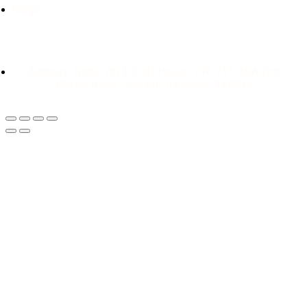
Blogs
Address: Noble Art & Craft House, 976 741, MIA 2nd
Phase, Basni, Jodhpur, Rajasthan 342005