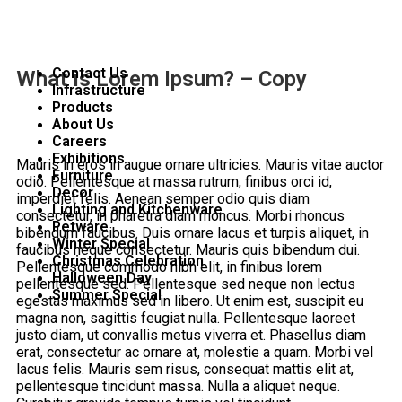
Contact Us
What is Lorem Ipsum? – Copy
Infrastructure
Products
About Us
Careers
Exhibitions
Mauris in eros in augue ornare ultricies. Mauris vitae auctor
Furniture
odio. Pellentesque at massa rutrum, finibus orci id,
Decor
imperdiet felis. Aenean semper odio quis diam
Lighting and Kitchenware
consectetur, in pharetra diam rhoncus. Morbi rhoncus
Petware
bibendum faucibus. Duis ornare lacus et turpis aliquet, in
Winter Special
faucibus neque consectetur. Mauris quis bibendum dui.
Christmas Celebration
Pellentesque commodo nibh elit, in finibus lorem
Halloween Day
pellentesque sed. Pellentesque sed neque non lectus
Summer Special
egestas maximus sed in libero. Ut enim est, suscipit eu
magna non, sagittis feugiat nulla. Pellentesque laoreet
justo diam, ut convallis metus viverra et. Phasellus diam
erat, consectetur ac ornare at, molestie a quam. Morbi vel
lacus felis. Mauris sem risus, consequat mattis elit at,
pellentesque tincidunt massa. Nulla a aliquet neque.