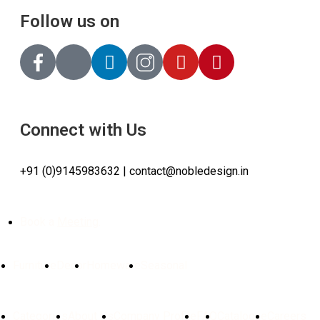
Follow us on
Connect with Us
+91 (0)9145983632 | contact@nobledesign.in
Book a
Meeting
.
Furniture
Decor
Homeware
Seasonal
Categories
About Us
Company Profile
FAQ
Catalogue
⁠Careers