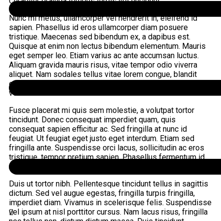
Curabitur gravida tempus turpis vel tincidunt.
Nunc mi metus, ullamcorper vel hendrerit in, eleifend id
sapien. Phasellus id eros ullamcorper diam posuere
tristique. Maecenas sed bibendum ex, a dapibus est.
Quisque at enim non lectus bibendum elementum. Mauris
eget semper leo. Etiam varius ac ante accumsan luctus.
Aliquam gravida mauris risus, vitae tempor odio viverra
aliquet. Nam sodales tellus vitae lorem congue, blandit
egestas tellus pharetra. Aliquam sed fringilla eros. Aenean
vel mi in est varius iaculis.
Fusce placerat mi quis sem molestie, a volutpat tortor
tincidunt. Donec consequat imperdiet quam, quis
consequat sapien efficitur ac. Sed fringilla at nunc id
feugiat. Ut feugiat eget justo eget interdum. Etiam sed
fringilla ante. Suspendisse orci lacus, sollicitudin ac eros
tristique, tempor pretium sapien. Phasellus fermentum id
nibh vitae semper.
Duis ut tortor nibh. Pellentesque tincidunt tellus in sagittis
dictum. Sed vel augue egestas, fringilla turpis fringilla,
imperdiet diam. Vivamus in scelerisque felis. Suspendisse
vel ipsum at nisl porttitor cursus. Nam lacus risus, fringilla