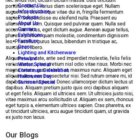
nec tellus non, dictum dictum massa. Duis tincidunt
Contact Us
porttitor odio, a varius diam scelerisque eget. Nullam
Infrastructure
augue nisi, scelerisque vitae dui in, fringilla fermentum
Products
sapien. Suspendisse eu eleifend nulla. Praesent eu
About Us
ullamcorper sem. Quisque sed pulvinar quam. Nulla sed
Careers
accumsan lacus, eget dictum augue. Aenean augue tellus,
Exhibitions
pharetra pretium quam molestie, condimentum dignissim
Furniture
leo. Phasellus purus lacus, bibendum in tristique ac,
Decor
suscipit et libero.
Lighting and Kitchenware
Aliquam vulputate, ante sed imperdiet molestie, felis felis
Petware
varius metus, vitae pretium nisl odio vitae risus. Morbi nec
Winter Special
magna ornare, gravida nibh at, maximus nunc. Aliquam eget
Christmas Celebration
aliquam urna, nec consectetur nisi. Sed rutrum ornare mi, id
Halloween Day
dapibus risus luctus in. Donec ullamcorper dictum lectus ut
Summer Special
dapibus. Aliquam pretium justo quis orci dapibus aliquam
ut eget felis. Aliquam id ultricies sem. Ut ultricies justo nisi,
vitae maximus arcu sollicitudin ut. Aliquam ex sem, rhoncus
eget turpis a, elementum ultrices sapien. Cras pharetra, ex
ut tincidunt ultricies, arcu augue tincidunt quam, ut gravida
ex justo non lacus.
Our Blogs